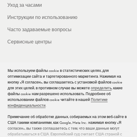
Уход за часами
Инструкции по использованию
Часто задаваемые вопросы
Сервисные центры
Мы используем файлы cookie в статистических целях, для
КОМПАНИЯ
оптимизации сайта и таргетированного маркетинга. Нажимая на
кнопку «Я согласен», вы соглашаетесь с установкой файлов cookie
Вакансии
для этих целей, в противном случае вы можете
определить
, какие
файлы cookie нам разрешено использовать. Подробнее об
Пресс
использовании файлов cookie читайте в нашей
Политике
конфиденциальности
.
Связаться с нами
Примечание об обработке данных, собираемых на этом веб-сайте в
США такими компаниями, как Google, Meta Inc.: нажимая кнопку «Я
согласен», вы также соглашаетесь с тем, что ваши данные могут
обрабатываться в США. Европейский суд считает США страной с