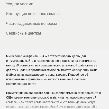
Уход за часами
Инструкции по использованию
Часто задаваемые вопросы
Сервисные центры
Мы используем файлы cookie в статистических целях, для
КОМПАНИЯ
оптимизации сайта и таргетированного маркетинга. Нажимая на
кнопку «Я согласен», вы соглашаетесь с установкой файлов cookie
Вакансии
для этих целей, в противном случае вы можете
определить
, какие
файлы cookie нам разрешено использовать. Подробнее об
Пресс
использовании файлов cookie читайте в нашей
Политике
конфиденциальности
.
Связаться с нами
Примечание об обработке данных, собираемых на этом веб-сайте в
США такими компаниями, как Google, Meta Inc.: нажимая кнопку «Я
согласен», вы также соглашаетесь с тем, что ваши данные могут
обрабатываться в США. Европейский суд считает США страной с