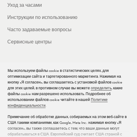
Уход за часами
Инструкции по использованию
Часто задаваемые вопросы
Сервисные центры
Мы используем файлы cookie в статистических целях, для
КОМПАНИЯ
оптимизации сайта и таргетированного маркетинга. Нажимая на
кнопку «Я согласен», вы соглашаетесь с установкой файлов cookie
Вакансии
для этих целей, в противном случае вы можете
определить
, какие
файлы cookie нам разрешено использовать. Подробнее об
Пресс
использовании файлов cookie читайте в нашей
Политике
конфиденциальности
.
Связаться с нами
Примечание об обработке данных, собираемых на этом веб-сайте в
США такими компаниями, как Google, Meta Inc.: нажимая кнопку «Я
согласен», вы также соглашаетесь с тем, что ваши данные могут
обрабатываться в США. Европейский суд считает США страной с