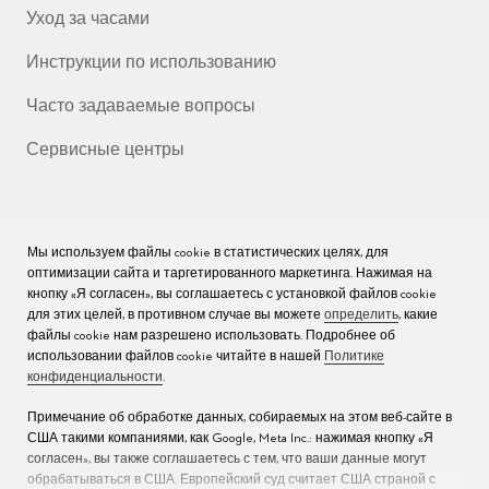
Уход за часами
Инструкции по использованию
Часто задаваемые вопросы
Сервисные центры
Мы используем файлы cookie в статистических целях, для
КОМПАНИЯ
оптимизации сайта и таргетированного маркетинга. Нажимая на
кнопку «Я согласен», вы соглашаетесь с установкой файлов cookie
Вакансии
для этих целей, в противном случае вы можете
определить
, какие
файлы cookie нам разрешено использовать. Подробнее об
Пресс
использовании файлов cookie читайте в нашей
Политике
конфиденциальности
.
Связаться с нами
Примечание об обработке данных, собираемых на этом веб-сайте в
США такими компаниями, как Google, Meta Inc.: нажимая кнопку «Я
согласен», вы также соглашаетесь с тем, что ваши данные могут
обрабатываться в США. Европейский суд считает США страной с