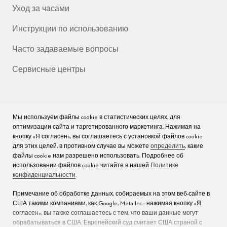
Уход за часами
Инструкции по использованию
Часто задаваемые вопросы
Сервисные центры
Мы используем файлы cookie в статистических целях, для
КОМПАНИЯ
оптимизации сайта и таргетированного маркетинга. Нажимая на
кнопку «Я согласен», вы соглашаетесь с установкой файлов cookie
Вакансии
для этих целей, в противном случае вы можете
определить
, какие
файлы cookie нам разрешено использовать. Подробнее об
Пресс
использовании файлов cookie читайте в нашей
Политике
конфиденциальности
.
Связаться с нами
Примечание об обработке данных, собираемых на этом веб-сайте в
США такими компаниями, как Google, Meta Inc.: нажимая кнопку «Я
согласен», вы также соглашаетесь с тем, что ваши данные могут
обрабатываться в США. Европейский суд считает США страной с