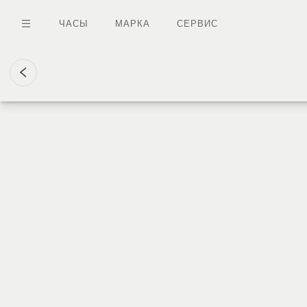
Перейти
к
ЧАСЫ
МАРКА
СЕРВИС
основному
содержанию