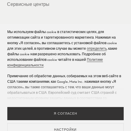
Сервисные центры
Мы используем файлы cookie в статистических целях, для
КОМПАНИЯ
оптимизации сайта и таргетированного маркетинга. Нажимая на
кнопку «Я согласен», вы соглашаетесь с установкой файлов cookie
Вакансии
для этих целей, в противном случае вы можете
определить
, какие
файлы cookie нам разрешено использовать. Подробнее об
Пресс
использовании файлов cookie читайте в нашей
Политике
конфиденциальности
.
Связаться с нами
Примечание об обработке данных, собираемых на этом веб-сайте в
США такими компаниями, как Google, Meta Inc.: нажимая кнопку «Я
согласен», вы также соглашаетесь с тем, что ваши данные могут
обрабатываться в США. Европейский суд считает США страной с
недостаточным уровнем защиты данных в соответствии со
стандартами ЕС (дополнительную информацию см. в разделе 9
Политики конфиденциальности
). Укажите
здесь
, что разрешены
Я СОГЛАСЕН
только основные файлы cookie, чтобы исключить возможность
описанной выше передачи данных.
НАСТРОЙКИ