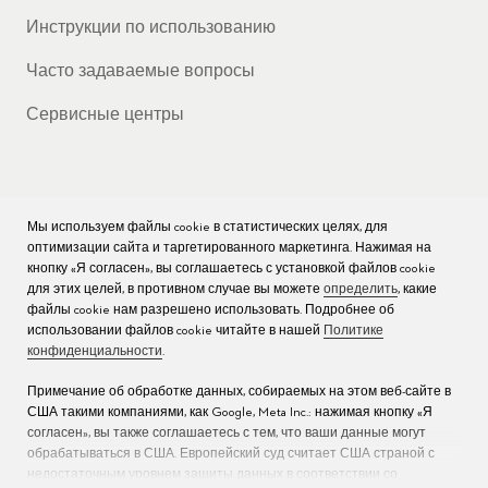
Инструкции по использованию
Часто задаваемые вопросы
Сервисные центры
КОМПАНИЯ
Мы используем файлы cookie в статистических целях, для
оптимизации сайта и таргетированного маркетинга. Нажимая на
кнопку «Я согласен», вы соглашаетесь с установкой файлов cookie
Вакансии
для этих целей, в противном случае вы можете
определить
, какие
файлы cookie нам разрешено использовать. Подробнее об
Пресс
использовании файлов cookie читайте в нашей
Политике
конфиденциальности
.
Связаться с нами
Примечание об обработке данных, собираемых на этом веб-сайте в
США такими компаниями, как Google, Meta Inc.: нажимая кнопку «Я
согласен», вы также соглашаетесь с тем, что ваши данные могут
обрабатываться в США. Европейский суд считает США страной с
недостаточным уровнем защиты данных в соответствии со