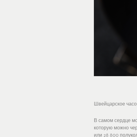
Швейцарское часо
В самом сердце мо
которую можно чер
или 28 800 полуко