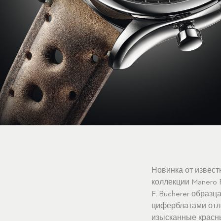
Новинка от извест
коллекции Manero 
F. Bucherer образ
циферблатами отли
изысканные красны