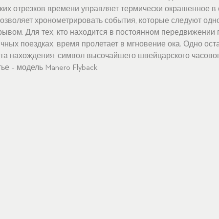
их отрезков времени управляет термически окрашенное в с
 позволяет хронометрировать события, которые следуют одно
вом. Для тех, кто находится в постоянном передвижении п
личных поездках, время пролетает в мгновение ока. Одно ос
та нахождения: символ высочайшего швейцарского часовог
е – модель Manero Flyback.