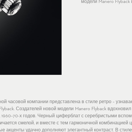
модели Manero Flyback
ной часовой компании представлена в стиле ретро – узнав
Flyback. Создателей новой модели Manero Flyback вдохновил 
ца 1960–70-х годов. Черный циферблат с серебристыми вспо
чается смелой, и вместе с тем гармоничной комбинацией ц
е акценты удачно дополняют элегантный контраст. В стиле