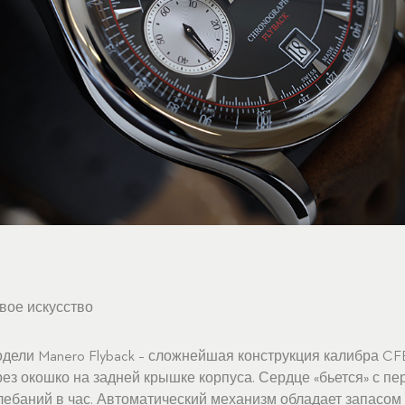
вое искусство
дели Manero Flyback – сложнейшая конструкция калибра CFB
ез окошко на задней крышке корпуса. Сердце «бьется» с пе
лебаний в час. Автоматический механизм обладает запасом 