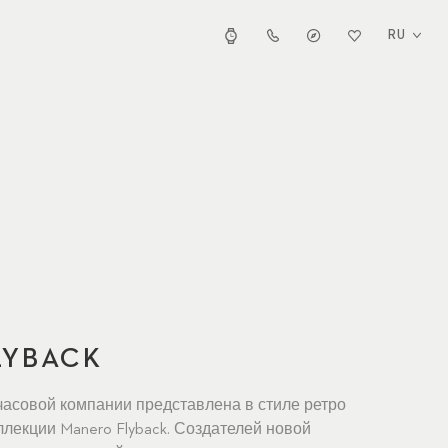
RU
LYBACK
часовой компании представлена в стиле ретро
ллекции Manero Flyback. Создателей новой