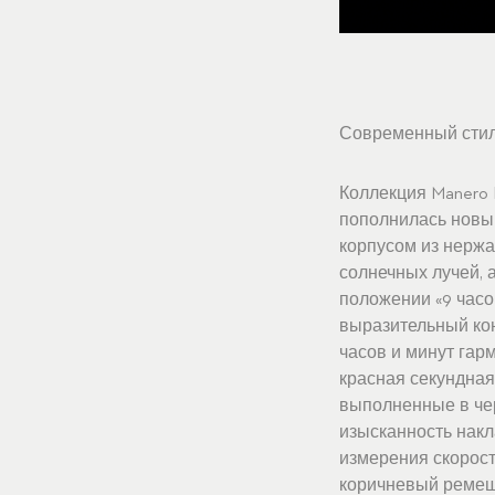
Современный стил
Коллекция Manero 
пополнилась новым
корпусом из нерж
солнечных лучей, 
положении «9 часо
выразительный кон
часов и минут гар
красная секундная 
выполненные в чер
изысканность накл
измерения скорост
коричневый ремешо