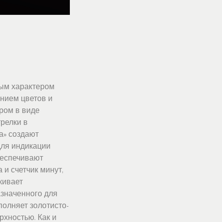
ным характером
нием цветов и
ром в виде
релки в
а» создают
для индикации
беспечивают
 и счетчик минут,
кивает
азначенного для
полняет золотисто-
хностью. Как и