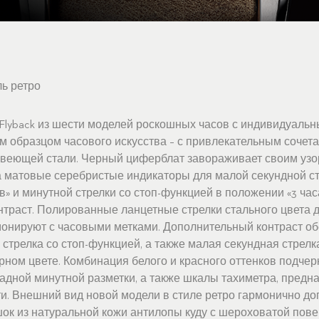
ь ретро
Flyback из шести моделей роскошных часов с индивидуаль
 образцом часового искусства – с привлекательным сочета
авеющей стали. Черный циферблат завораживает своим узо
а матовые серебристые индикаторы для малой секундной ст
в» и минутной стрелки со стоп-функцией в положении «3 час
траст. Полированные ланцетные стрелки стального цвета 
монируют с часовыми метками. Дополнительный контраст о
стрелка со стоп-функцией, а также малая секундная стрелка
ном цвете. Комбинация белого и красного оттенков подчер
адной минутной разметки, а также шкалы тахиметра, предн
и. Внешний вид новой модели в стиле ретро гармонично до
к из натуральной кожи антилопы куду с шероховатой повер