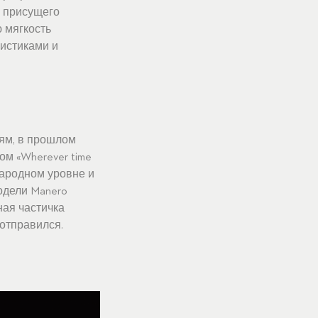
, присущего
 мягкость
истиками и
ям, в прошлом
ом «Wherever time
ународном уровне и
одели Manero
ная частичка
 отправился.