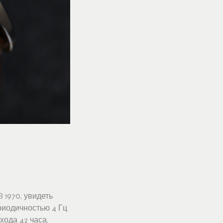
 1970, увидеть
риодичностью 4 Гц
хода 42 часа.