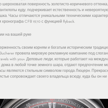
о шероховатая поверхность золотисто-коричневого оттенка
антилопы куду, подчеркивает естественность и невероятную
шка. Часы отличаются уникальными техническими характер
хронографа CFB 1970 с функцией flyback.
ии на вашей руке
ерженность своим корням и богатым историческим традици
. Bucherer провела мировую рекламную кампанию под слоган
 travels with you». Деловые люди, которые работают на межд
к дома в любой точке земного шара, отдают предпочтение м
 часы являются стильным символом города Люцерн. Прекрас
стье сопровождает своего владельца всюду, куда бы он ни