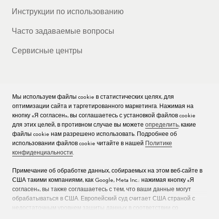
Инструкции по использованию
Часто задаваемые вопросы
Сервисные центры
Мы используем файлы cookie в статистических целях, для
КОМПАНИЯ
оптимизации сайта и таргетированного маркетинга. Нажимая на
кнопку «Я согласен», вы соглашаетесь с установкой файлов cookie
Вакансии
для этих целей, в противном случае вы можете
определить
, какие
файлы cookie нам разрешено использовать. Подробнее об
Пресс
использовании файлов cookie читайте в нашей
Политике
конфиденциальности
.
Связаться с нами
Примечание об обработке данных, собираемых на этом веб-сайте в
США такими компаниями, как Google, Meta Inc.: нажимая кнопку «Я
согласен», вы также соглашаетесь с тем, что ваши данные могут
обрабатываться в США. Европейский суд считает США страной с
недостаточным уровнем защиты данных в соответствии со
стандартами ЕС (дополнительную информацию см. в разделе 9