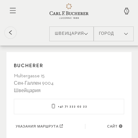
Перейти
к
основному
содержанию
ШВЕЙЦАРИЯ
ГОРОД
BUCHERER
Multergasse 15
Сен-Галлен 9004
Швейцария
+41 71 222 02 22
УКАЗАНИЯ МАРШРУТА
САЙТ