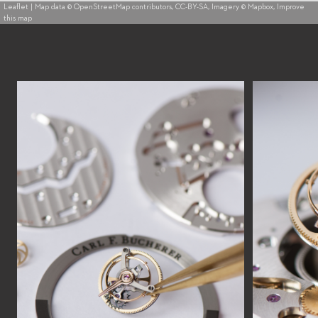
Leaflet
| Map data ©
OpenStreetMap
contributors,
CC-BY-SA
, Imagery ©
Mapbox
,
Improve
this map