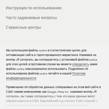
Инструкции по использованию
Часто задаваемые вопросы
Сервисные центры
Мы используем файлы cookie в статистических целях, для
КОМПАНИЯ
оптимизации сайта и таргетированного маркетинга. Нажимая на
кнопку «Я согласен», вы соглашаетесь с установкой файлов cookie
Вакансии
для этих целей, в противном случае вы можете
определить
, какие
файлы cookie нам разрешено использовать. Подробнее об
Пресс
использовании файлов cookie читайте в нашей
Политике
конфиденциальности
.
Связаться с нами
Примечание об обработке данных, собираемых на этом веб-сайте в
США такими компаниями, как Google, Meta Inc.: нажимая кнопку «Я
согласен», вы также соглашаетесь с тем, что ваши данные могут
обрабатываться в США. Европейский суд считает США страной с
недостаточным уровнем защиты данных в соответствии со