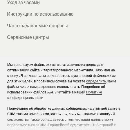
Уход за часами
Инструкции по использованию
Часто задаваемые вопросы
Сервисные центры
Мы используем файлы cookie в статистических целях, для
КОМПАНИЯ
оптимизации сайта и таргетированного маркетинга. Нажимая на
кнопку «Я согласен», вы соглашаетесь с установкой файлов cookie
Вакансии
для этих целей, в противном случае вы можете
определить
, какие
файлы cookie нам разрешено использовать. Подробнее об
Пресс
использовании файлов cookie читайте в нашей
Политике
конфиденциальности
.
Связаться с нами
Примечание об обработке данных, собираемых на этом веб-сайте в
США такими компаниями, как Google, Meta Inc.: нажимая кнопку «Я
согласен», вы также соглашаетесь с тем, что ваши данные могут
обрабатываться в США. Европейский суд считает США страной с