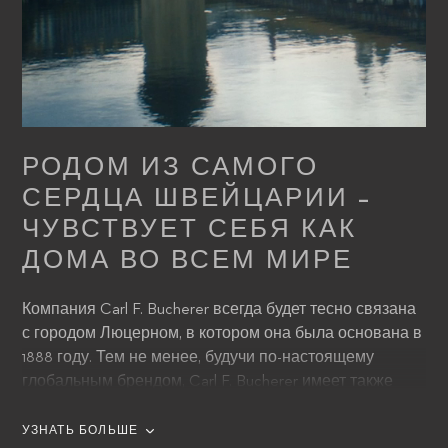
РОДОМ ИЗ САМОГО
СЕРДЦА ШВЕЙЦАРИИ –
ЧУВСТВУЕТ СЕБЯ КАК
ДОМА ВО ВСЕМ МИРЕ
Компания Carl F. Bucherer всегда будет тесно связана
с городом Люцерном, в котором она была основана в
1888 году. Тем не менее, будучи по-настоящему
глобальным брендом, Carl F. Bucherer имеет также
прочные связи с самыми популярными точками мира.
Выпуск новой серии часов Heritage BiCompax
УЗНАТЬ БОЛЬШЕ