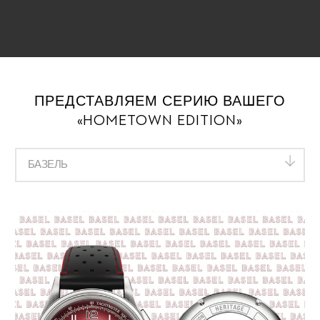
Hometown посвящен Люцерну и 16 другим городам,
ставшим «второй родиной» бренда.
ПРЕДСТАВЛЯЕМ СЕРИЮ ВАШЕГО
«HOMETOWN EDITION»
БАЗЕЛЬ