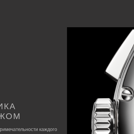
ИКА
АЖОМ
римечательности каждого