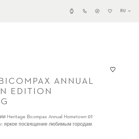
RU
 BICOMPAX ANNUAL
 EDITION
RG
и Heritage Bicompax Annual Hometown от
erer: яркое посвящение любимым городам.