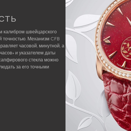
СТЬ
м калибром швейцарского
й точностью. Механизм CFB
правляет часовой, минутной, а
 часов» и указателем даты
з сапфирового стекла можно
юдать за его точными