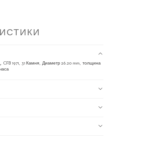
РИСТИКИ
д
CFB 1971
31 Камня
Диаметр 26.20 mm
толщина
 часа