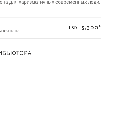
ена для харизматичных современных леди.
1
5,300
*
USD
чная цена
ИБЬЮТОРА