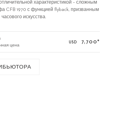
отличительной характеристикой – сложным
а CFB 1970 с функцией flyback, призванным
часового искусства.
1
7,700
*
USD
чная цена
ИБЬЮТОРА