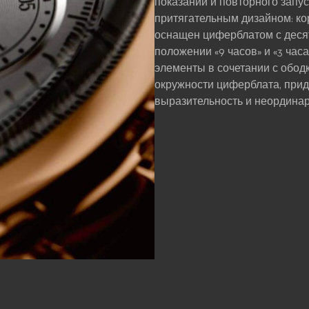
показаний и повторного запу
притягательным дизайном: ко
оснащен циферблатом с деся
положении «9 часов» и «3 часа
элементы в сочетании с обод
окружности циферблата, прид
выразительность и неординар