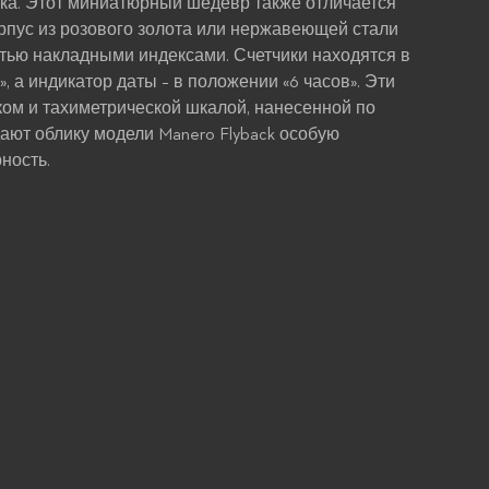
ска. Этот миниатюрный шедевр также отличается
рпус из розового золота или нержавеющей стали
тью накладными индексами. Счетчики находятся в
», а индикатор даты – в положении «6 часов». Эти
ком и тахиметрической шкалой, нанесенной по
ают облику модели Manero Flyback особую
ность.