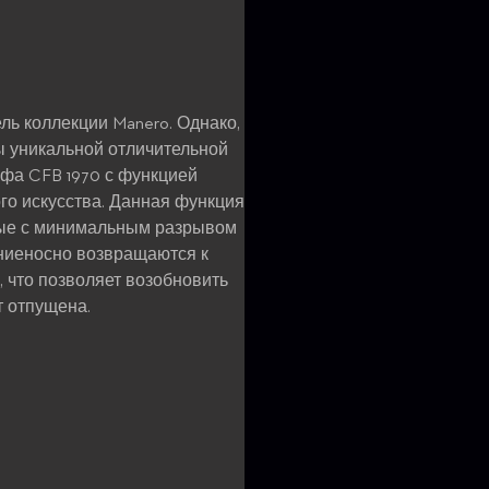
ль коллекции Manero. Однако,
ны уникальной отличительной
фа CFB 1970 с функцией
го искусства. Данная функция
рые с минимальным разрывом
лниеносно возвращаются к
 что позволяет возобновить
т отпущена.