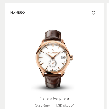
MANERO
Manero Peripheral
Ø
40.6mm
USD
18,200
*