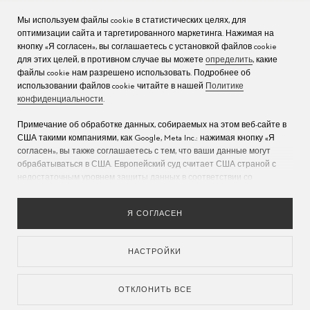
Мы используем файлы cookie в статистических целях, для
КОМПАНИЯ
оптимизации сайта и таргетированного маркетинга. Нажимая на
кнопку «Я согласен», вы соглашаетесь с установкой файлов cookie
Вакансии
для этих целей, в противном случае вы можете
определить
, какие
файлы cookie нам разрешено использовать. Подробнее об
Пресс
использовании файлов cookie читайте в нашей
Политике
конфиденциальности
.
Связаться с нами
Примечание об обработке данных, собираемых на этом веб-сайте в
США такими компаниями, как Google, Meta Inc.: нажимая кнопку «Я
согласен», вы также соглашаетесь с тем, что ваши данные могут
обрабатываться в США. Европейский суд считает США страной с
недостаточным уровнем защиты данных в соответствии со
стандартами ЕС (дополнительную информацию см. в разделе 9
Политики конфиденциальности
). Укажите
здесь
, что разрешены
Я СОГЛАСЕН
только основные файлы cookie, чтобы исключить возможность
описанной выше передачи данных.
НАСТРОЙКИ
ЯЗЫКИ
ПОЛИТИКА И КОНФИДЕНЦИАЛЬНОСТЬ
УСЛОВИЯ ПОЛЬЗОВАНИЯ
О САЙТЕ
ОТВЕТСТВЕННЫЙ СОРСИНГ
ОТКЛОНИТЬ ВСЕ
НАСТРОЙКА COOKIE-ФАЙЛОВ