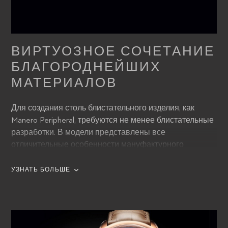
ВИРТУОЗНОЕ СОЧЕТАНИЕ
БЛАГОРОДНЕЙШИХ
МАТЕРИАЛОВ
Для создания столь блистательного изделия, как
Manero Peripheral, требуются не менее блистательные
разработки. В модели представлены все
отличительные особенности мануфактурного
часового производства Carl F. Bucherer:
ультрасовременное проектирование и классическое
УЗНАТЬ БОЛЬШЕ
часовое мастерство. Именно поэтому часы идеально
подходят для внедрения новейшего, разработанного
в стенах компании калибра CFB A2000. Специально
для модели Manero Peripheral разработчики создали