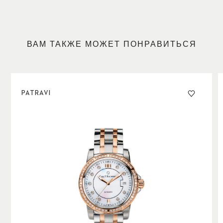
Контрастное сочетание материалов находит свое
продолжение в двухцветном исполнении браслета.
Часы Patravi AutoDate TwoTone – незаменимый
спутник в любых обстоятельствах и на любом
ВАМ ТАКЖЕ МОЖЕТ ПОНРАВИТЬСЯ
светском торжестве.
PATRAVI