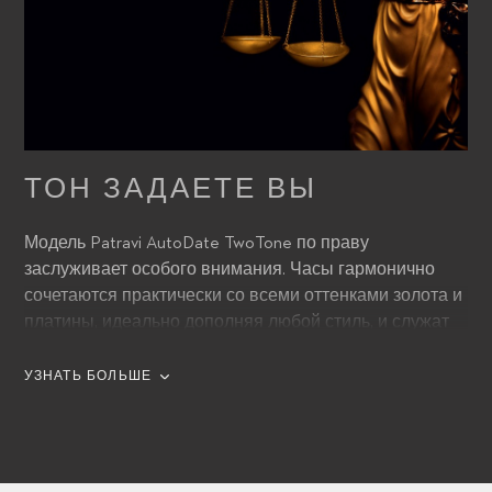
ТОН ЗАДАЕТЕ ВЫ
Модель Patravi AutoDate TwoTone по праву
заслуживает особого внимания. Часы гармонично
сочетаются практически со всеми оттенками золота и
платины, идеально дополняя любой стиль, и служат
статусным атрибутом, свидетельствующим о
безупречном вкусе своего обладателя. Белый
УЗНАТЬ БОЛЬШЕ
матовый циферблат представлен в гармоничном
обрамлении корпуса из нержавеющей стали и
розового золота 18К, который также предлагается в
ювелирной версии с отделкой бриллиантами.