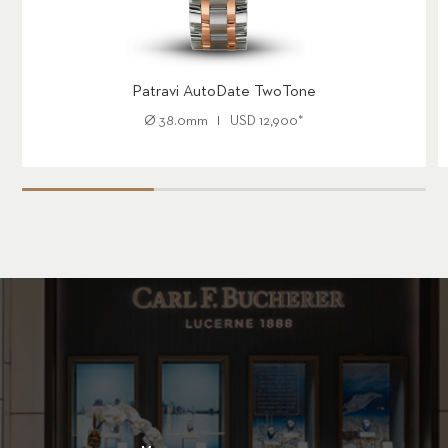
Patravi AutoDate TwoTone
Ø
38.0mm
USD
12,900
*