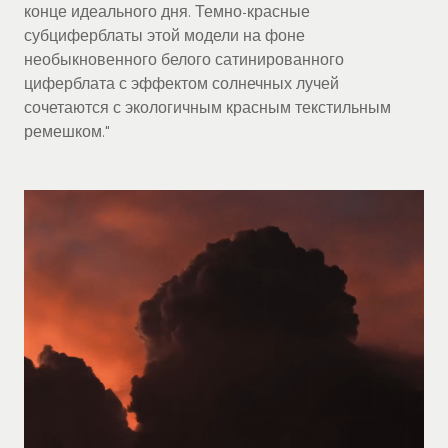
конце идеального дня. Темно-красные
субциферблаты этой модели на фоне
необыкновенного белого сатинированного
циферблата с эффектом солнечных лучей
сочетаются с экологичным красным текстильным
ремешком."