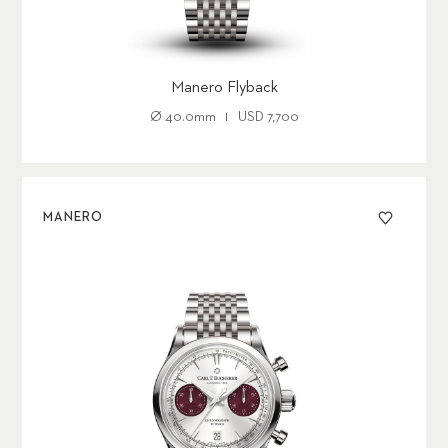
Manero Flyback
Ø
40.0mm
USD
7,700
MANERO