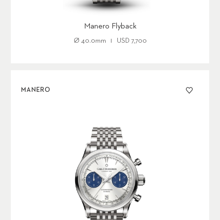
Manero Flyback
Ø
40.0mm
USD
7,700
MANERO