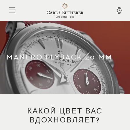
Перейти
к
основному
содержанию
MANERO FLYBACK 40 MM
КАКОЙ ЦВЕТ ВАС
ВДОХНОВЛЯЕТ?