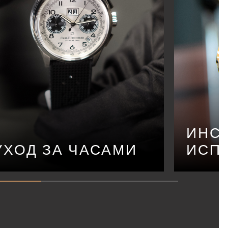
ИНС
УХОД ЗА ЧАСАМИ
ИСП