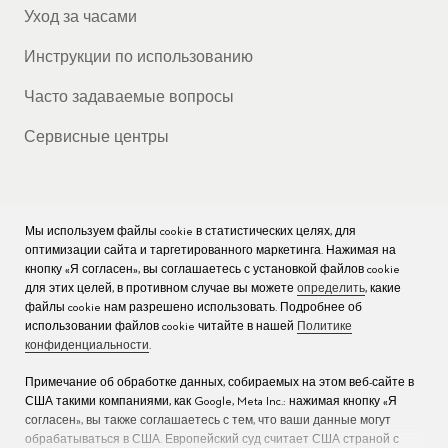
Уход за часами
Инструкции по использованию
Часто задаваемые вопросы
Сервисные центры
Мы используем файлы cookie в статистических целях, для
КОМПАНИЯ
оптимизации сайта и таргетированного маркетинга. Нажимая на
кнопку «Я согласен», вы соглашаетесь с установкой файлов cookie
Вакансии
для этих целей, в противном случае вы можете
определить
, какие
файлы cookie нам разрешено использовать. Подробнее об
Пресс
использовании файлов cookie читайте в нашей
Политике
конфиденциальности
.
Связаться с нами
Примечание об обработке данных, собираемых на этом веб-сайте в
США такими компаниями, как Google, Meta Inc.: нажимая кнопку «Я
согласен», вы также соглашаетесь с тем, что ваши данные могут
обрабатываться в США. Европейский суд считает США страной с