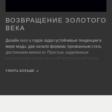
ВОЗВРАЩЕНИЕ ЗОЛОТОГО
ВЕКА
Дизайн 1960-х годов задал устойчивые тенденции в
мире моды, дав начало формам, призванным стать
достоянием вечности. Простые, наделенные
классическим духом часы той исторической эпохи,
оснащенные тремя стрелками и минималистски
оформленным циферблатом, определили новые
УЗНАТЬ БОЛЬШЕ
стандарты, которые до сих пор играют решающую
роль в часовом дизайне. Модель Manero AutoDate –
яркий пример характерного для 1960-х годов дизайна.
Классический сдержанный дизайн позволяет по
достоинству оценить функциональность этих
винтажных часов. Для определения времени и даты,