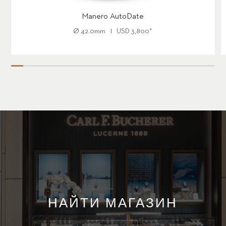
Manero AutoDate
Ø
42.0mm
USD
3,800
*
НАЙТИ МАГАЗИН