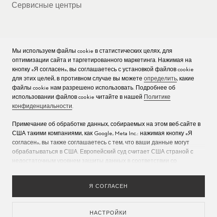
Сервисные центры
Мы используем файлы cookie в статистических целях, для
КОМПАНИЯ
оптимизации сайта и таргетированного маркетинга. Нажимая на
кнопку «Я согласен», вы соглашаетесь с установкой файлов cookie
Вакансии
для этих целей, в противном случае вы можете
определить
, какие
файлы cookie нам разрешено использовать. Подробнее об
Пресс
использовании файлов cookie читайте в нашей
Политике
конфиденциальности
.
Связаться с нами
Примечание об обработке данных, собираемых на этом веб-сайте в
США такими компаниями, как Google, Meta Inc.: нажимая кнопку «Я
согласен», вы также соглашаетесь с тем, что ваши данные могут
обрабатываться в США. Европейский суд считает США страной с
недостаточным уровнем защиты данных в соответствии со
стандартами ЕС (дополнительную информацию см. в разделе 9
Политики конфиденциальности
). Укажите
здесь
, что разрешены
Я СОГЛАСЕН
только основные файлы cookie, чтобы исключить возможность
описанной выше передачи данных.
НАСТРОЙКИ