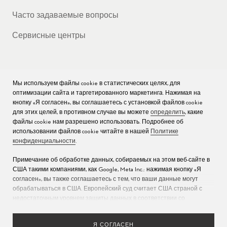
Часто задаваемые вопросы
Сервисные центры
Мы используем файлы cookie в статистических целях, для
КОМПАНИЯ
оптимизации сайта и таргетированного маркетинга. Нажимая на
кнопку «Я согласен», вы соглашаетесь с установкой файлов cookie
Вакансии
для этих целей, в противном случае вы можете
определить
, какие
файлы cookie нам разрешено использовать. Подробнее об
Пресс
использовании файлов cookie читайте в нашей
Политике
конфиденциальности
.
Связаться с нами
Примечание об обработке данных, собираемых на этом веб-сайте в
США такими компаниями, как Google, Meta Inc.: нажимая кнопку «Я
согласен», вы также соглашаетесь с тем, что ваши данные могут
обрабатываться в США. Европейский суд считает США страной с
недостаточным уровнем защиты данных в соответствии со
стандартами ЕС (дополнительную информацию см. в разделе 9
Политики конфиденциальности
). Укажите
здесь
, что разрешены
Я СОГЛАСЕН