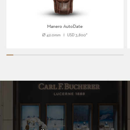
Manero AutoDate
Ø
42.0mm
USD
3,800
*