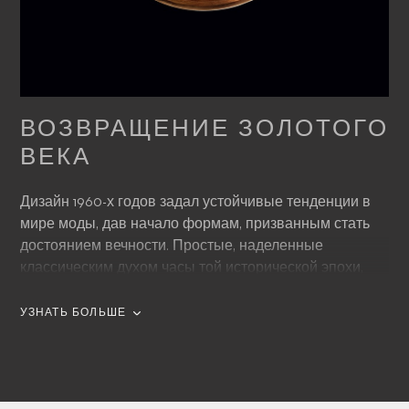
ВОЗВРАЩЕНИЕ ЗОЛОТОГО
ВЕКА
Дизайн 1960-х годов задал устойчивые тенденции в
мире моды, дав начало формам, призванным стать
достоянием вечности. Простые, наделенные
классическим духом часы той исторической эпохи,
оснащенные тремя стрелками и минималистски
оформленным циферблатом, определили новые
УЗНАТЬ БОЛЬШЕ
стандарты, которые до сих пор играют решающую
роль в часовом дизайне. Модель Manero AutoDate –
яркий пример характерного для 1960-х годов дизайна.
Классический сдержанный дизайн позволяет по