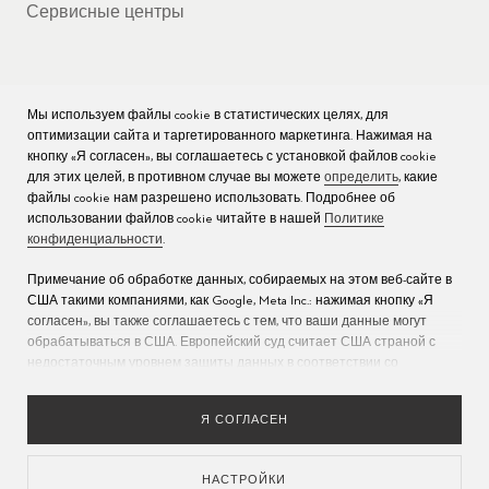
Сервисные центры
Мы используем файлы cookie в статистических целях, для
КОМПАНИЯ
оптимизации сайта и таргетированного маркетинга. Нажимая на
кнопку «Я согласен», вы соглашаетесь с установкой файлов cookie
Вакансии
для этих целей, в противном случае вы можете
определить
, какие
файлы cookie нам разрешено использовать. Подробнее об
Пресс
использовании файлов cookie читайте в нашей
Политике
конфиденциальности
.
Связаться с нами
Примечание об обработке данных, собираемых на этом веб-сайте в
США такими компаниями, как Google, Meta Inc.: нажимая кнопку «Я
согласен», вы также соглашаетесь с тем, что ваши данные могут
обрабатываться в США. Европейский суд считает США страной с
недостаточным уровнем защиты данных в соответствии со
стандартами ЕС (дополнительную информацию см. в разделе 9
Политики конфиденциальности
). Укажите
здесь
, что разрешены
Я СОГЛАСЕН
только основные файлы cookie, чтобы исключить возможность
описанной выше передачи данных.
НАСТРОЙКИ