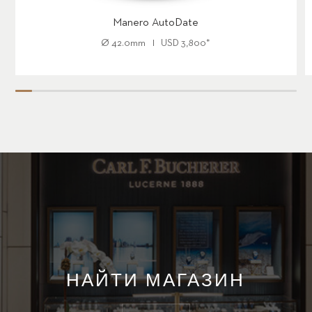
Manero AutoDate
Ø
42.0mm
USD
3,800
*
НАЙТИ МАГАЗИН