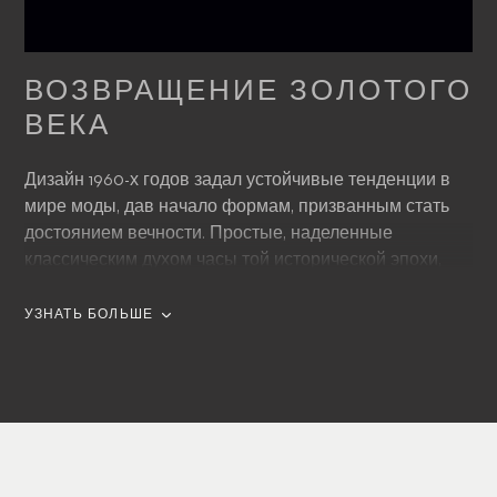
ВОЗВРАЩЕНИЕ ЗОЛОТОГО
ВЕКА
Дизайн 1960-х годов задал устойчивые тенденции в
мире моды, дав начало формам, призванным стать
достоянием вечности. Простые, наделенные
классическим духом часы той исторической эпохи,
оснащенные тремя стрелками и минималистски
оформленным циферблатом, определили новые
УЗНАТЬ БОЛЬШЕ
стандарты, которые до сих пор играют решающую
роль в часовом дизайне. Модель Manero AutoDate –
яркий пример характерного для 1960-х годов дизайна.
Классический сдержанный дизайн позволяет по
достоинству оценить функциональность этих
винтажных часов. Для определения времени и даты,