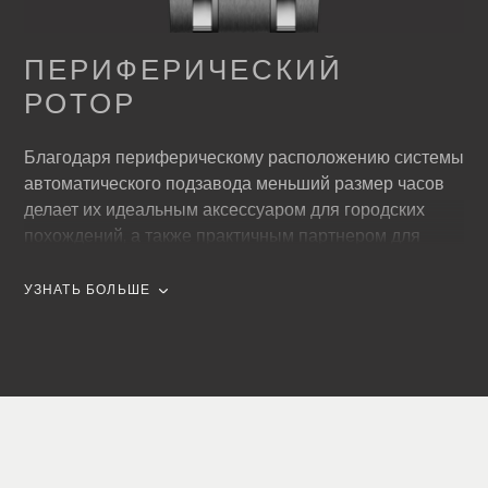
ПЕРИФЕРИЧЕСКИЙ
РОТОР
Благодаря периферическому расположению системы
автоматического подзавода меньший размер часов
делает их идеальным аксессуаром для городских
похождений, а также практичным партнером для
других приключений. Об этом говорит и
периферически расположенный двунаправленный
УЗНАТЬ БОЛЬШЕ
ротор системы подзавода, который подзаряжает часы
каждый раз, когда меняет направление движения,
даже после самых коротких пауз.