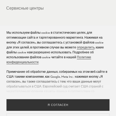
Сервисные центры
Мы используем файлы cookie в статистических целях, для
КОМПАНИЯ
оптимизации сайта и таргетированного маркетинга. Нажимая на
кнопку «Я согласен», вы соглашаетесь с установкой файлов cookie
Вакансии
для этих целей, в противном случае вы можете
определить
, какие
файлы cookie нам разрешено использовать. Подробнее об
Пресс
использовании файлов cookie читайте в нашей
Политике
конфиденциальности
.
Связаться с нами
Примечание об обработке данных, собираемых на этом веб-сайте в
США такими компаниями, как Google, Meta Inc.: нажимая кнопку «Я
согласен», вы также соглашаетесь с тем, что ваши данные могут
обрабатываться в США. Европейский суд считает США страной с
недостаточным уровнем защиты данных в соответствии со
стандартами ЕС (дополнительную информацию см. в разделе 9
Политики конфиденциальности
). Укажите
здесь
, что разрешены
Я СОГЛАСЕН
только основные файлы cookie, чтобы исключить возможность
описанной выше передачи данных.