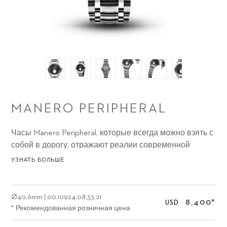
MANERO PERIPHERAL
Часы Manero Peripheral, которые всегда можно взять с
собой в дорогу, отражают реалии современной
жизни: естественные цвета напоминают о
УЗНАТЬ БОЛЬШЕ
необходимости сделать перерыв в работе и заняться
чем-то совершенно другим, чтобы взглянуть на жизнь
свежим взглядом и зарядиться энергией для
Ø
40.6mm
|
00.10924.08.33.21
8,400
*
USD
решения задач завтрашнего дня.
* Рекомендованная розничная цена