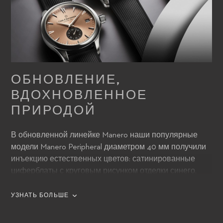
ОБНОВЛЕНИЕ,
ВДОХНОВЛЕННОЕ
ПРИРОДОЙ
В обновленной линейке Manero наши популярные
модели Manero Peripheral диаметром 40 мм получили
инъекцию естественных цветов: сатинированные
циферблаты с круговым рисунком отделки синего,
лососевого, коричневого и зеленого цветов, все с
черным субциферблатом секунд; серебристо-белый и
УЗНАТЬ БОЛЬШЕ
черный циферблаты с черным и серебристо-белым
субциферблатом секунд соответственно. Все модели