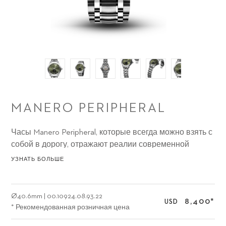
MANERO PERIPHERAL
Часы Manero Peripheral, которые всегда можно взять с
собой в дорогу, отражают реалии современной
жизни: естественные цвета напоминают о
УЗНАТЬ БОЛЬШЕ
необходимости сделать перерыв в работе и заняться
чем-то совершенно другим, чтобы взглянуть на жизнь
свежим взглядом и зарядиться энергией для
Ø
40.6mm
|
00.10924.08.93.22
8,400
*
USD
решения задач завтрашнего дня.
* Рекомендованная розничная цена