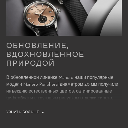
ОБНОВЛЕНИЕ,
ВДОХНОВЛЕННОЕ
ПРИРОДОЙ
В обновленной линейке Manero наши популярные
модели Manero Peripheral диаметром 40 мм получили
инъекцию естественных цветов: сатинированные
циферблаты с круговым рисунком отделки синего,
лососевого, коричневого и зеленого цветов, все с
черным субциферблатом секунд; серебристо-белый и
УЗНАТЬ БОЛЬШЕ
черный циферблаты с черным и серебристо-белым
субциферблатом секунд соответственно. Все модели