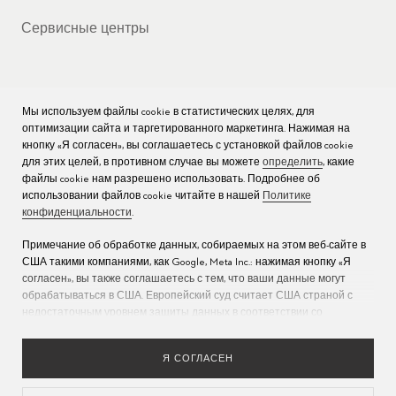
Сервисные центры
Мы используем файлы cookie в статистических целях, для
КОМПАНИЯ
оптимизации сайта и таргетированного маркетинга. Нажимая на
кнопку «Я согласен», вы соглашаетесь с установкой файлов cookie
Вакансии
для этих целей, в противном случае вы можете
определить
, какие
файлы cookie нам разрешено использовать. Подробнее об
Пресс
использовании файлов cookie читайте в нашей
Политике
конфиденциальности
.
Связаться с нами
Примечание об обработке данных, собираемых на этом веб-сайте в
США такими компаниями, как Google, Meta Inc.: нажимая кнопку «Я
согласен», вы также соглашаетесь с тем, что ваши данные могут
обрабатываться в США. Европейский суд считает США страной с
недостаточным уровнем защиты данных в соответствии со
стандартами ЕС (дополнительную информацию см. в разделе 9
Политики конфиденциальности
). Укажите
здесь
, что разрешены
Я СОГЛАСЕН
только основные файлы cookie, чтобы исключить возможность
описанной выше передачи данных.