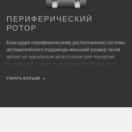
ПЕРИФЕРИЧЕСКИЙ
РОТОР
Благодаря периферическому расположению системы
автоматического подзавода меньший размер часов
делает их идеальным аксессуаром для городских
похождений, а также практичным партнером для
других приключений. Об этом говорит и
периферически расположенный двунаправленный
УЗНАТЬ БОЛЬШЕ
ротор системы подзавода, который подзаряжает часы
каждый раз, когда меняет направление движения,
даже после самых коротких пауз.