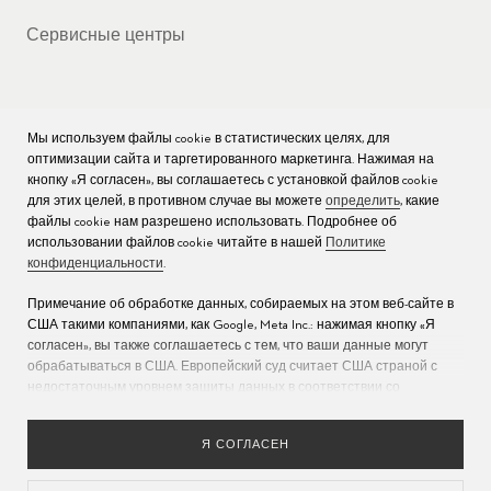
Сервисные центры
Мы используем файлы cookie в статистических целях, для
КОМПАНИЯ
оптимизации сайта и таргетированного маркетинга. Нажимая на
кнопку «Я согласен», вы соглашаетесь с установкой файлов cookie
Вакансии
для этих целей, в противном случае вы можете
определить
, какие
файлы cookie нам разрешено использовать. Подробнее об
Пресс
использовании файлов cookie читайте в нашей
Политике
конфиденциальности
.
Связаться с нами
Примечание об обработке данных, собираемых на этом веб-сайте в
США такими компаниями, как Google, Meta Inc.: нажимая кнопку «Я
согласен», вы также соглашаетесь с тем, что ваши данные могут
обрабатываться в США. Европейский суд считает США страной с
недостаточным уровнем защиты данных в соответствии со
стандартами ЕС (дополнительную информацию см. в разделе 9
Политики конфиденциальности
). Укажите
здесь
, что разрешены
Я СОГЛАСЕН
только основные файлы cookie, чтобы исключить возможность
описанной выше передачи данных.