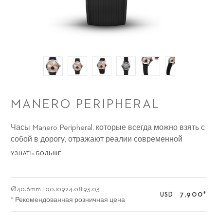
MANERO PERIPHERAL
Часы Manero Peripheral, которые всегда можно взять с
собой в дорогу, отражают реалии современной
жизни: естественные цвета напоминают о
УЗНАТЬ БОЛЬШЕ
необходимости сделать перерыв в работе и заняться
чем-то совершенно другим, чтобы взглянуть на жизнь
свежим взглядом и зарядиться энергией для
Ø
40.6mm
|
00.10924.08.93.03
7,900
*
USD
решения задач завтрашнего дня.
* Рекомендованная розничная цена