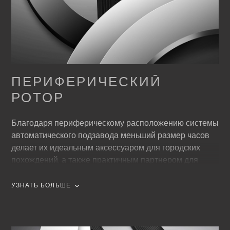
ПЕРИФЕРИЧЕСКИЙ
РОТОР
Благодаря периферическому расположению системы
автоматического подзавода меньший размер часов
делает их идеальным аксессуаром для городских
похождений, а также практичным партнером для
других приключений. Об этом говорит и
периферически расположенный двунаправленный
УЗНАТЬ БОЛЬШЕ
ротор системы подзавода, который подзаряжает часы
каждый раз, когда меняет направление движения,
даже после самых коротких пауз.