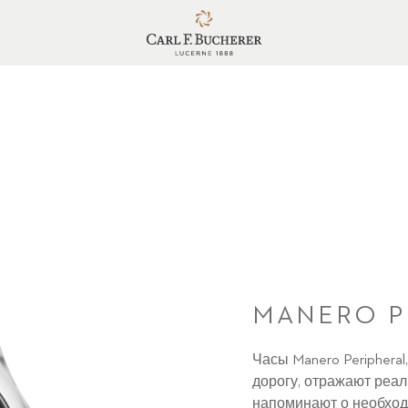
MANERO P
Часы Manero Peripheral
дорогу, отражают реа
напоминают о необход