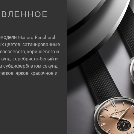
ОВЛЕННОЕ
одели Manero Peripheral
х цветов: сатинированные
лососевого, коричневого и
кунд; серебристо-белый и
м субциферблатом секунд
егкое, яркое, красочное и